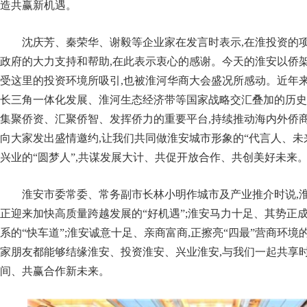
造共赢新机遇。
沈庆芳、秦荣华、谢毅等企业家在发言时表示,在淮投资的项
政府的大力支持和帮助,在此表示衷心的感谢。今天的淮安以侨架“
受这里的投资环境所吸引,也被淮河华商大会盛况所感动。近年来
长三角一体化发展、淮河生态经济带等国家战略交汇叠加的历史
集聚侨资、汇聚侨智、发挥侨力的重要平台,持续推动海内外侨
向大家发出盛情邀约,让我们共同做淮安城市形象的“代言人、未
兴业的“圆梦人”,共谋发展大计、共促开放合作、共创美好未来
淮安市委常委、常务副市长林小明作城市及产业推介时说,淮
正迎来加快高质量跨越发展的“好机遇”;淮安马力十足、其势正
系的“快车道”;淮安诚意十足、亲商富商,正擦亮“四最”营商环境
家朋友都能够结缘淮安、投资淮安、兴业淮安,与我们一起共享
间、共赢合作新未来。