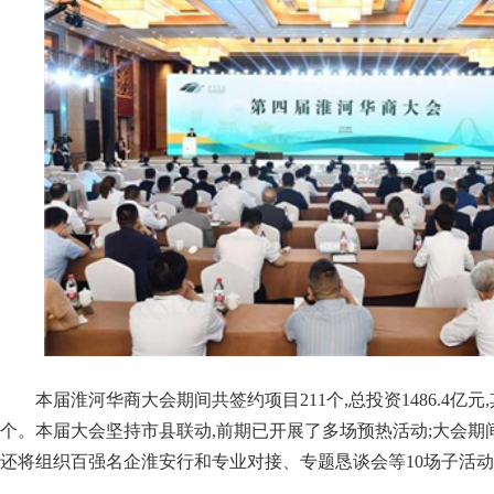
本届淮河华商大会期间共签约项目211个,总投资1486.4亿元,
个。本届大会坚持市县联动,前期已开展了多场预热活动;大会期间
还将组织百强名企淮安行和专业对接、专题恳谈会等10场子活