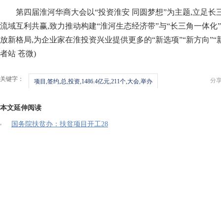
第四届淮河华商大会以“投资淮安 同圆梦想”为主题,立足长
流域互利共赢,致力推动构建“淮河生态经济带”与“长三角一体化
放新格局,为企业家在淮投资兴业提供更多的“新选项”“新方向”“
者站 苍微)
关键字：
分
项目,签约,总,投资,1486.4亿元,211个,大会,举办
本文延伸阅读
国务院扶贫办：扶贫项目开工28