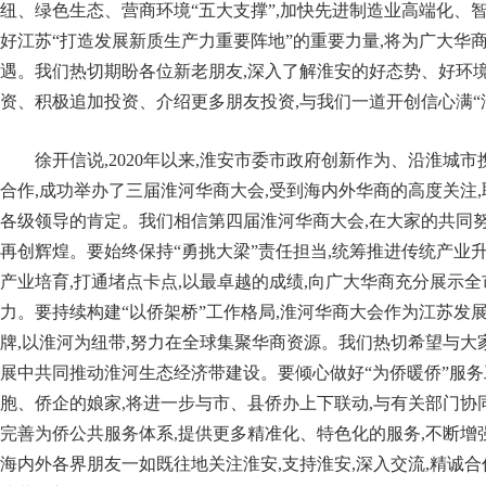
纽、绿色生态、营商环境“五大支撑”,加快先进制造业高端化、
好江苏“打造发展新质生产力重要阵地”的重要力量,将为广大华
遇。我们热切期盼各位新老朋友,深入了解淮安的好态势、好环境
资、积极追加投资、介绍更多朋友投资,与我们一道开创信心满“淮
徐开信说,2020年以来,淮安市委市政府创新作为、沿淮城
合作,成功举办了三届淮河华商大会,受到海内外华商的高度关注,
各级领导的肯定。我们相信第四届淮河华商大会,在大家的共同努
再创辉煌。要始终保持“勇挑大梁”责任担当,统筹推进传统产业
产业培育,打通堵点卡点,以最卓越的成绩,向广大华商充分展示
力。要持续构建“以侨架桥”工作格局,淮河华商大会作为江苏发
牌,以淮河为纽带,努力在全球集聚华商资源。我们热切希望与大
展中共同推动淮河生态经济带建设。要倾心做好“为侨暖侨”服务
胞、侨企的娘家,将进一步与市、县侨办上下联动,与有关部门协同
完善为侨公共服务体系,提供更多精准化、特色化的服务,不断增
海内外各界朋友一如既往地关注淮安,支持淮安,深入交流,精诚合