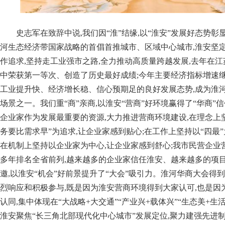
史志军在致辞中说,我们因“淮”结缘,以“淮安”发展好态势彰
河生态经济带国家战略的首倡首推城市、区域中心城市,淮安坚
作追求,坚持走工业强市之路,全力推动高质量跨越发展,去年在
中荣获第一等次、创造了历史最好成绩;今年主要经济指标增速继
工业提升快、经济增长稳、信心预期足的良好发展态势,成为淮
场景之一。我们重“商”亲商,以淮安“营商”好环境赢得了“华商”
企业家作为发展最重要的资源,大力推进营商环境建设,在理念上坚
务要比需求早”为追求,让企业家感到贴心;在工作上坚持以“四最”
在机制上坚持以企业家为中心,让企业家感到舒心;我市民营企业
多年排名全省前列,越来越多的企业家信任淮安、越来越多的项目
邀,以淮安“机会”好前景提升了“大会”吸引力。淮河华商大会得
烈响应和积极参与,既是因为淮安营商环境得到大家认可,也是因
认同,集中体现在“大战略+大交通”“产业兴+载体兴”“生态美+生
淮安聚焦“长三角北部现代化中心城市”发展定位,聚力建强先进