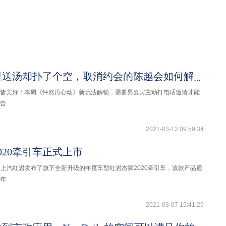
蔡卓宜千里送汤却扑了个空，取消约会的陈越会如何解释？
皆美好！本周《怦然再心动》新玩法解锁，需要男嘉宾主动打电话邀请才能
曾
2021-03-12 09:59:34
020牵引车正式上市
7日，上汽红岩发布了旗下全新升级的年度车型红岩杰狮2020牵引车，该款产品通
布
2021-03-07 15:41:29