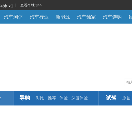
|
查看
个城市
>>
换城市
]
汽车测评
汽车行业
新能源
汽车独家
汽车选购
导购
试驾
对比
推荐
体验
深度体验
原创