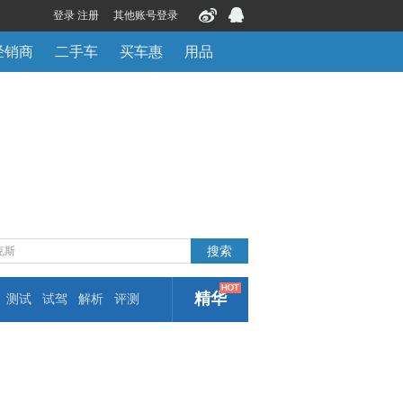
登录 注册
其他账号登录
经销商
二手车
买车惠
用品
精华
测试
试驾
解析
评测